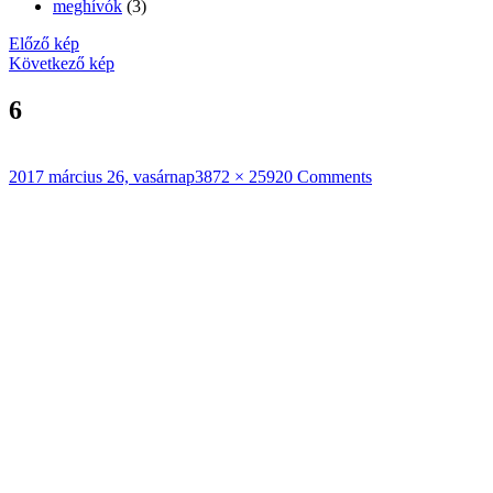
meghívók
(3)
Előző kép
Következő kép
6
Közzétéve
Teljes
2017 március 26, vasárnap
3872 × 2592
0 Comments
méret