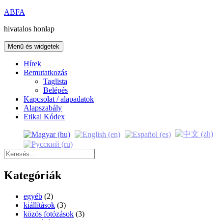
Kilépés
ABFA
a
hivatalos honlap
tartalomba
Menü és widgetek
Hírek
Bemutatkozás
Taglista
Belépés
Kapcsolat / alapadatok
Alapszabály
Etikai Kódex
Keresés:
Kategóriák
egyéb
(2)
kiállítások
(3)
közös fotózások
(3)