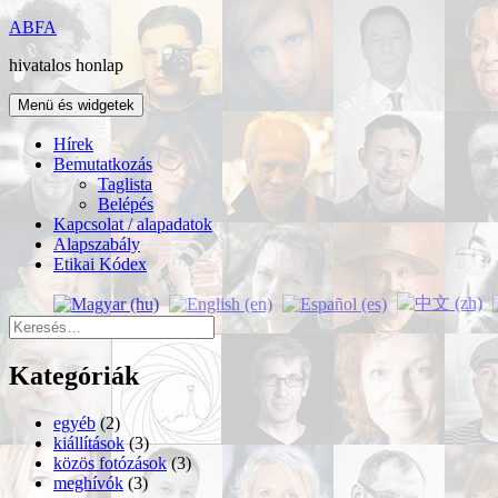
Kilépés
ABFA
a
hivatalos honlap
tartalomba
Menü és widgetek
Hírek
Bemutatkozás
Taglista
Belépés
Kapcsolat / alapadatok
Alapszabály
Etikai Kódex
Keresés:
Kategóriák
egyéb
(2)
kiállítások
(3)
közös fotózások
(3)
meghívók
(3)