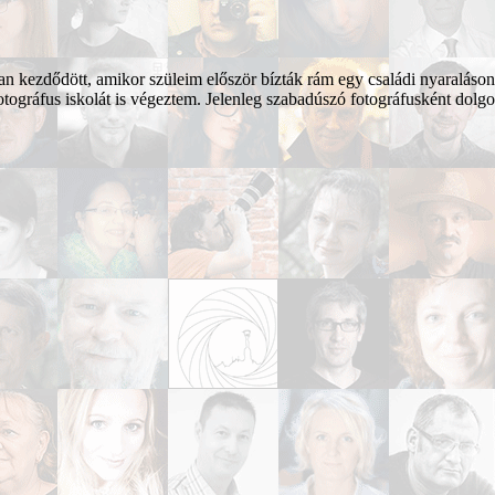
n kezdődött, amikor szüleim először bízták rám egy családi nyaraláson
otográfus iskolát is végeztem. Jelenleg szabadúszó fotográfusként d