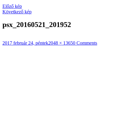
Előző kép
Következő kép
psx_20160521_201952
Közzétéve
Teljes
2017 február 24, péntek
2048 × 1365
0 Comments
méret