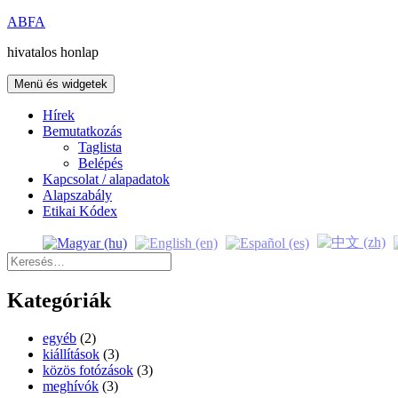
Kilépés
ABFA
a
hivatalos honlap
tartalomba
Menü és widgetek
Hírek
Bemutatkozás
Taglista
Belépés
Kapcsolat / alapadatok
Alapszabály
Etikai Kódex
Keresés:
Kategóriák
egyéb
(2)
kiállítások
(3)
közös fotózások
(3)
meghívók
(3)