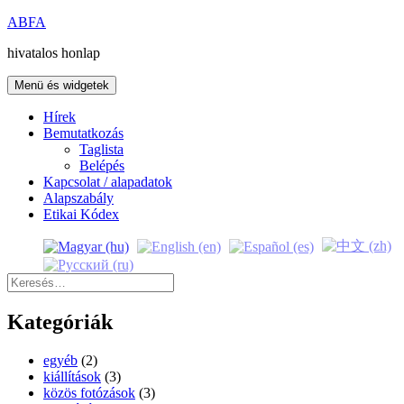
Kilépés
ABFA
a
hivatalos honlap
tartalomba
Menü és widgetek
Hírek
Bemutatkozás
Taglista
Belépés
Kapcsolat / alapadatok
Alapszabály
Etikai Kódex
Keresés:
Kategóriák
egyéb
(2)
kiállítások
(3)
közös fotózások
(3)