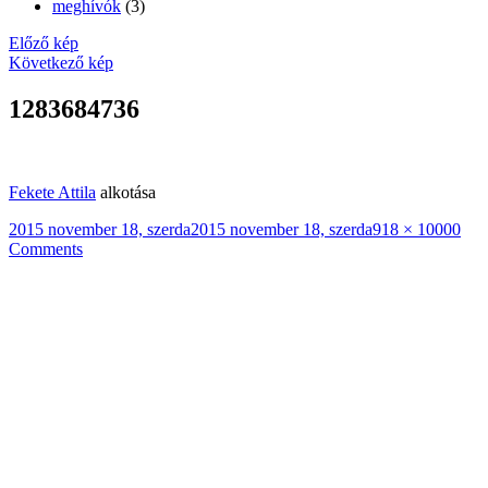
meghívók
(3)
Előző kép
Következő kép
1283684736
Fekete Attila
alkotása
Közzétéve
Teljes
2015 november 18, szerda
2015 november 18, szerda
918 × 1000
0
méret
Comments