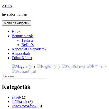
Kilépés
ABFA
a
hivatalos honlap
tartalomba
Menü és widgetek
Hírek
Bemutatkozás
Taglista
Belépés
Kapcsolat / alapadatok
Alapszabály
Etikai Kódex
Keresés:
Kategóriák
egyéb
(2)
kiállítások
(3)
közös fotózások
(3)