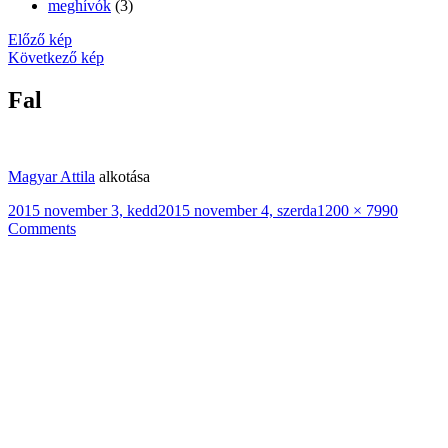
meghívók
(3)
Előző kép
Következő kép
Fal
Magyar Attila
alkotása
Közzétéve
Teljes
2015 november 3, kedd
2015 november 4, szerda
1200 × 799
0
méret
Comments