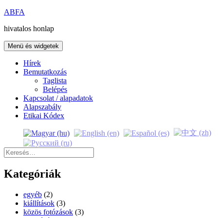
Kilépés
ABFA
a
hivatalos honlap
tartalomba
Menü és widgetek
Hírek
Bemutatkozás
Taglista
Belépés
Kapcsolat / alapadatok
Alapszabály
Etikai Kódex
Keresés:
Kategóriák
egyéb
(2)
kiállítások
(3)
közös fotózások
(3)