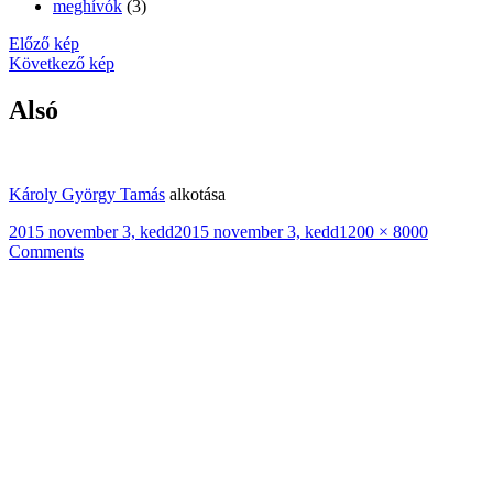
meghívók
(3)
Előző kép
Következő kép
Alsó
Károly György Tamás
alkotása
Közzétéve
Teljes
2015 november 3, kedd
2015 november 3, kedd
1200 × 800
0
méret
Comments