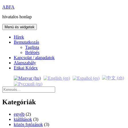
Kilépés
ABFA
a
hivatalos honlap
tartalomba
Menü és widgetek
Hírek
Bemutatkozás
Taglista
Belépés
Kapcsolat / alapadatok
Alapszabály
Etikai Kódex
Keresés:
Kategóriák
egyéb
(2)
kiállítások
(3)
közös fotózások
(3)