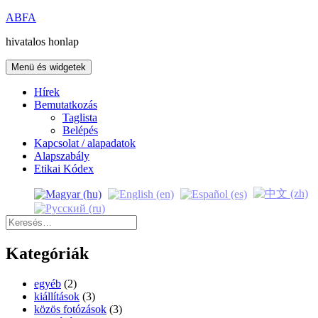
Kilépés
ABFA
a
hivatalos honlap
tartalomba
Menü és widgetek
Hírek
Bemutatkozás
Taglista
Belépés
Kapcsolat / alapadatok
Alapszabály
Etikai Kódex
Keresés:
Kategóriák
egyéb
(2)
kiállítások
(3)
közös fotózások
(3)