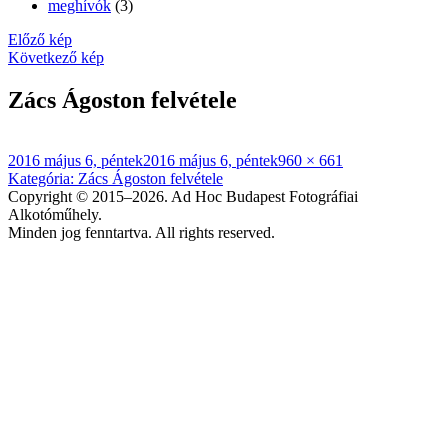
meghívók
(3)
Előző kép
Következő kép
Zács Ágoston felvétele
Közzétéve
Teljes
2016 május 6, péntek
2016 május 6, péntek
960 × 661
Bejegyzés
méret
Kategória
:
Zács Ágoston felvétele
Copyright © 2015–2026. Ad Hoc Budapest Fotográfiai
navigáció
Alkotóműhely.
Minden jog fenntartva. All rights reserved.