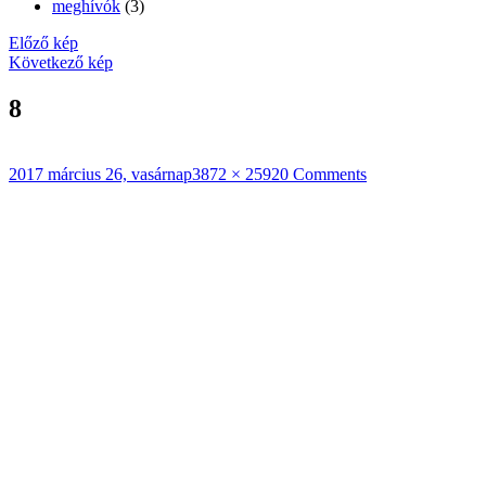
meghívók
(3)
Előző kép
Következő kép
8
Közzétéve
Teljes
2017 március 26, vasárnap
3872 × 2592
0 Comments
méret