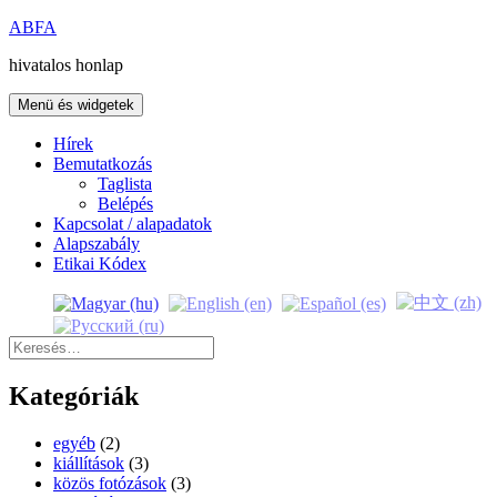
Kilépés
ABFA
a
hivatalos honlap
tartalomba
Menü és widgetek
Hírek
Bemutatkozás
Taglista
Belépés
Kapcsolat / alapadatok
Alapszabály
Etikai Kódex
Keresés:
Kategóriák
egyéb
(2)
kiállítások
(3)
közös fotózások
(3)