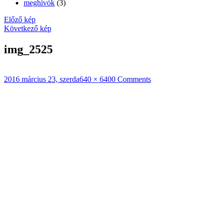
meghívók
(3)
Előző kép
Következő kép
img_2525
Közzétéve
Teljes
2016 március 23, szerda
640 × 640
0 Comments
méret