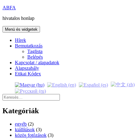
Kilépés
ABFA
a
hivatalos honlap
tartalomba
Menü és widgetek
Hírek
Bemutatkozás
Taglista
Belépés
Kapcsolat / alapadatok
Alapszabály
Etikai Kódex
Keresés:
Kategóriák
egyéb
(2)
kiállítások
(3)
közös fotózások
(3)