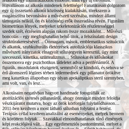
feladom egy mumifikálodott emberre, mint egy új életstílust.
Hitvallásom az alkotás mindenek felettisége! Fanatikusan dolgozom
egy új összetartó alkotói közösség kialakításán, törekszem a
magánszféra bevonására a művészeti szcénába, mindezt állami
támogatás nélkül, ön és közösségi erők összeadása révén. Figuráim
biometrikus lények, melyeket szkeletonizációs részletességgel
szedek szét, érzéseim alapján rakom össze mozaikként… Művészi
boncolás – egy megfoghatatlan belső titok, a felszínalatti design
struktúrakeresésével… Önmagam, mások, emblematikus szituációk
és alkatok, szubkulturális életérzések autolizációja klasszikus
művészeti irányzatok elnagyolt stílusjegyein keresztül, úgy mint
szecesszió, kinetika, szürrealizmus… Stílusokat és idősíkokat
összemosva egy pszichotikus látleletet adva a perifériámról. A
figurák, mozdulatok elszigetelt, semmiből se kiinduló, és sehova se
érő álomszerű légüres térben ledermednek egy pillanatot örökítve
meg katartikus állapotban egy olyan apokaliptikus steril szennyben,
ami volt, van, és lesz…
Alkotásaim negatívban hagyott handmade fotográfiák az
atomizációs szétesés pillanatáról, ahogy önmagát minden feloldja
vészkijáratot mutatva, hogy az örök körforgás folytatódhasson…
2011-ben kezdtem a most látható stílusban folytatni a festést.
Terápiás céllal kezdtem analizálni az eseményeket, melyek bennem
és köröttem folytak… Szavakkal elmondhatatlanak tűnő élmények
képi reakciójává vált… Egy egydimenziós pantomimmá, melyet a