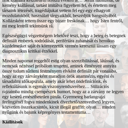
fiók számára készítettem hosszú éveken át… Sérült habitussal, de
kemény kiállással, tartást imitálva figyeltem fel, és értettem meg
társaink létezését, tragédiájukat vettem fel egy-egy elhagyott
mozdulatukból, használati tárgyaikból, beszédjük hangsúlyából.
Kollázsként tettem össze egy bizarr freskónak… hogy Isten fentről,
mi meg lentről tekintsünk rá.
Egészségügyi végzettségem lehetővé teszi, hogy a beteg és betegnek
definiált emberek sodródását, perifériára zuhanását és heroikus
küzdelmeiket saját és környezetük szemén keresztül lássam egy
diagnosztikus kritikai érzékkel.
Minden napomat reggeltől estig olyan szenzibilitással, látással, és
nemcsak nézéssel próbálom tengetni, aminek élményeit annyira
össze tudom sűríteni festményem elvként definiált pár vonalába,
hogy az egy zárványként maradjon örök anamnézis, egyéni és
társadalmi időkapszula, amely akár lehet öndefiníciónk, és
reflektálásunk is egymás viszonyrendszeréhez… Stilizációs
rajzaimba mindig csempészek humort, hogy az a zárvány ne legyen
egy keserű emészthetetlen pirula. Gyermeteg barlangrajzi
feelingjénél fogva mindenkinek élvezhető/szenvedhető legyen,
közvetlen összekacsintós, kicsit illegál graffiti: olyan… minden
nyűgünk és bajunk képregényes testamentuma…
Kiállítások