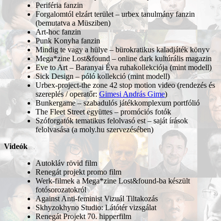
Periféria fanzin
Forgalomtól elzárt terület – urbex tanulmány fanzin
(bemutatva a Müsziben)
Art-hoc fanzin
Punk Konyha fanzin
Mindig te vagy a hülye – bürokratikus kaladjáték könyv
Mega*zine Lost&found – online dark kultúrális magazin
Eve to Art – Baranyai Éva ruhakollekciója (mint modell)
Sick Design – póló kollekció (mint modell)
Urbex-project-the zone 42 stop motion video (rendezés és
szereplés / operatőr:
Gimesi András Gime
)
Bunkergame – szabadulós játékkomplexum portfólió
The Fleet Street együttes – promóciós fotók
Szóforgatók tematikus felolvasó est – saját írások
felolvasása (a moly.hu szervezésében)
Videók
Autokláv rövid film
Renegát projekt promo film
Werk-filmek a Mega*zine Lost&found-ba készült
fotósorozatokról
Against Anti-feminist Vizuál Tiltakozás
Skhyzokhyno Studio: Látótér vizsgálat
Renegát Projekt 70. hipperfilm