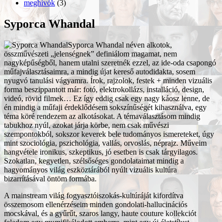
meghívók
(3)
Syporca Whandal
Syporca Whandal néven alkotok,
összművészeti „jelenségnek” definiálom magamat, nem
nagyképűségből, hanem utalni szeretnék ezzel, az ide-oda csapongó
műfajválasztásaimra, a mindig újat kereső autodidakta, sosem
nyugvó tanulási vágyamra. Írok, rajzolok, festek + minden vizuális
forma beszippantott már: fotó, elektrokollázs, installáció, design,
videó, rövid filmek… Ez így eddig csak egy nagy káosz lenne, de
én mindig a műfaji érdeklődésem sokszínűségét kihasználva, egy
téma köré rendezem az alkotásokat. A témaválasztásom mindig
tabukhoz nyúl, azokat járja körbe, nem csak művészi
szempontokból, sokszor keverek bele tudományos ismereteket, úgy
mint szociológia, pszichológia, vallás, orvoslás, néprajz. Műveim
hangvétele ironikus, szkeptikus, jó esetben is csak tárgyilagos.
Szokatlan, kegyetlen, szélsőséges gondolataimat mindig a
hagyományos világ eszköztárából nyúlt vizuális kultúra
bizarrításával öntöm formába.
A mainstream világ fogyasztóiszokás-kultúráját kifordítva
összemosom ellenérzéseim minden gondolati-hallucinációs
mocskával, és a gyűrűt, szaros langy, haute couture kollekciót