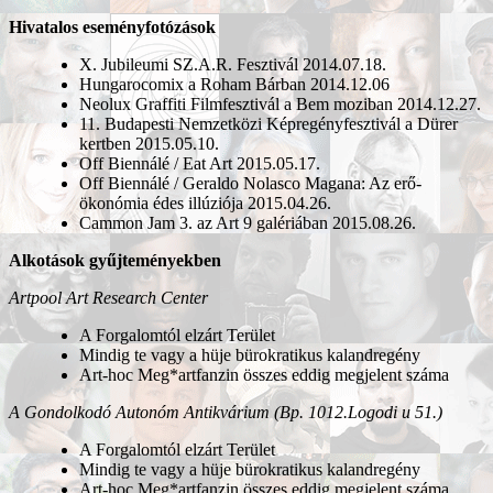
Hivatalos eseményfotózások
X. Jubileumi SZ.A.R. Fesztivál 2014.07.18.
Hungarocomix a Roham Bárban 2014.12.06
Neolux Graffiti Filmfesztivál a Bem moziban 2014.12.27.
11. Budapesti Nemzetközi Képregényfesztivál a Dürer
kertben 2015.05.10.
Off Biennálé / Eat Art 2015.05.17.
Off Biennálé / Geraldo Nolasco Magana: Az erő-
ökonómia édes illúziója 2015.04.26.
Cammon Jam 3. az Art 9 galériában 2015.08.26.
Alkotások gyűjteményekben
Artpool Art Research Center
A Forgalomtól elzárt Terület
Mindig te vagy a hüje bürokratikus kalandregény
Art-hoc Meg*artfanzin összes eddig megjelent száma
A Gondolkodó Autonóm Antikvárium (Bp. 1012.Logodi u 51.)
A Forgalomtól elzárt Terület
Mindig te vagy a hüje bürokratikus kalandregény
Art-hoc Meg*artfanzin összes eddig megjelent száma