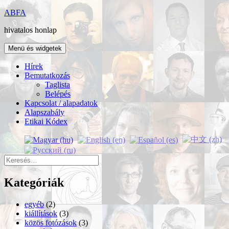
Kilépés
ABFA
a
hivatalos honlap
tartalomba
Menü és widgetek
Hírek
Bemutatkozás
Taglista
Belépés
Kapcsolat / alapadatok
Alapszabály
Etikai Kódex
Keresés:
Kategóriák
egyéb
(2)
kiállítások
(3)
közös fotózások
(3)