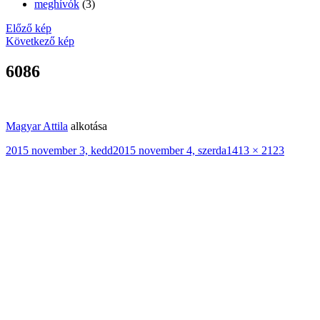
meghívók
(3)
Előző kép
Következő kép
6086
Magyar Attila
alkotása
Közzétéve
Teljes
2015 november 3, kedd
2015 november 4, szerda
1413 × 2123
méret