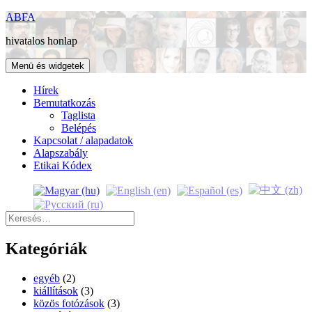
Kilépés
ABFA
a
hivatalos honlap
tartalomba
Menü és widgetek
Hírek
Bemutatkozás
Taglista
Belépés
Kapcsolat / alapadatok
Alapszabály
Etikai Kódex
Keresés:
Kategóriák
egyéb
(2)
kiállítások
(3)
közös fotózások
(3)