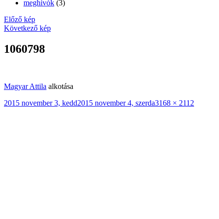
meghívók
(3)
Előző kép
Következő kép
1060798
Magyar Attila
alkotása
Közzétéve
Teljes
2015 november 3, kedd
2015 november 4, szerda
3168 × 2112
méret