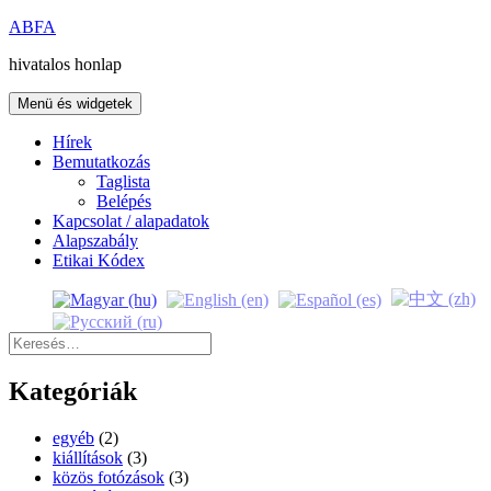
Kilépés
ABFA
a
hivatalos honlap
tartalomba
Menü és widgetek
Hírek
Bemutatkozás
Taglista
Belépés
Kapcsolat / alapadatok
Alapszabály
Etikai Kódex
Keresés:
Kategóriák
egyéb
(2)
kiállítások
(3)
közös fotózások
(3)