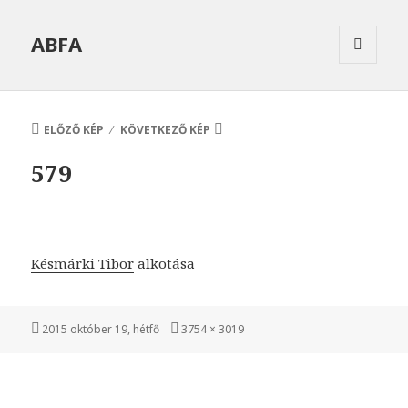
ABFA
MENÜ
ÉS
WIDGETEK
ELŐZŐ KÉP
KÖVETKEZŐ KÉP
579
Késmárki Tibor
alkotása
Közzétéve
Teljes
2015 október 19, hétfő
3754 × 3019
méret