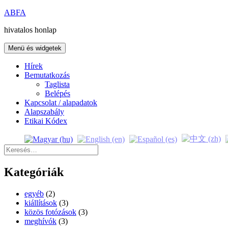
Kilépés
ABFA
a
hivatalos honlap
tartalomba
Menü és widgetek
Hírek
Bemutatkozás
Taglista
Belépés
Kapcsolat / alapadatok
Alapszabály
Etikai Kódex
Keresés:
Kategóriák
egyéb
(2)
kiállítások
(3)
közös fotózások
(3)
meghívók
(3)