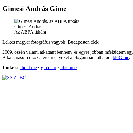
Gimesi András Gime
Gimesi András
Az ABFA titkára
Lelkes magyar fotográfus vagyok, Budapesten élek.
2009. őszén valami átkattant bennem, és egyre jobban ráfeküdtem e
A kattanásom okozta eredményeket a blogomban láthatod:
bloGime
.
Linkek:
about.me
•
gime.hu
•
bloGime