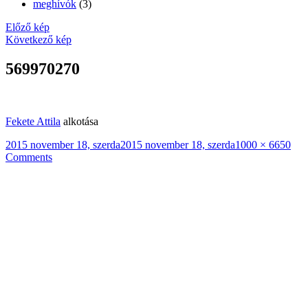
meghívók
(3)
Előző kép
Következő kép
569970270
Fekete Attila
alkotása
Közzétéve
Teljes
2015 november 18, szerda
2015 november 18, szerda
1000 × 665
0
méret
Comments