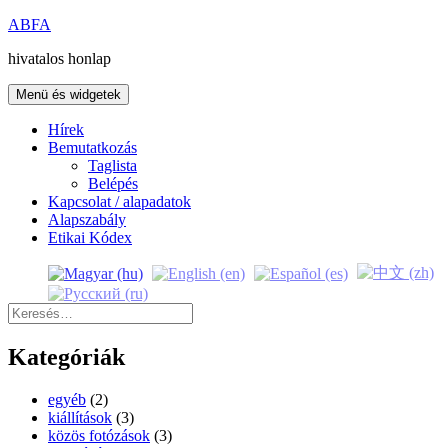
Kilépés
ABFA
a
hivatalos honlap
tartalomba
Menü és widgetek
Hírek
Bemutatkozás
Taglista
Belépés
Kapcsolat / alapadatok
Alapszabály
Etikai Kódex
Keresés:
Kategóriák
egyéb
(2)
kiállítások
(3)
közös fotózások
(3)