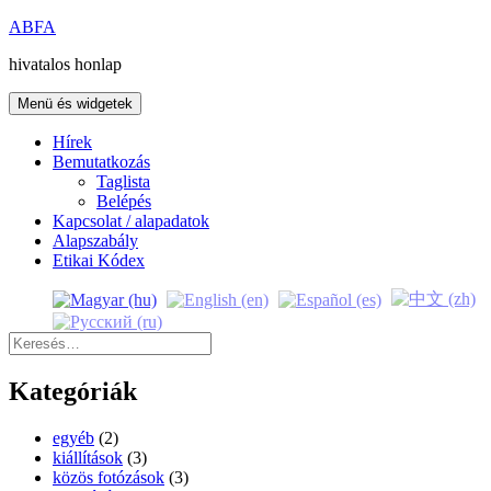
Kilépés
ABFA
a
hivatalos honlap
tartalomba
Menü és widgetek
Hírek
Bemutatkozás
Taglista
Belépés
Kapcsolat / alapadatok
Alapszabály
Etikai Kódex
Keresés:
Kategóriák
egyéb
(2)
kiállítások
(3)
közös fotózások
(3)