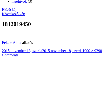
meghívók
(3)
Előző kép
Következő kép
1812019450
Fekete Attila
alkotása
Közzétéve
Teljes
2015 november 18, szerda
2015 november 18, szerda
1000 × 929
0
méret
Comments