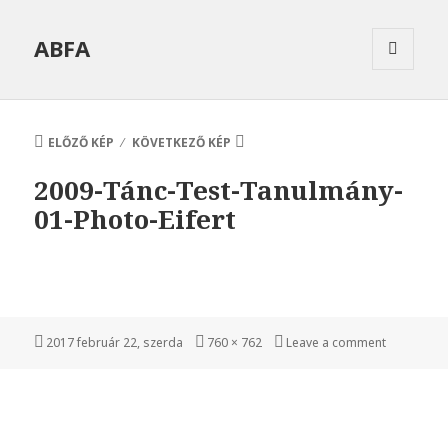
ABFA
MENÜ
ÉS
WIDGETEK
ELŐZŐ KÉP
KÖVETKEZŐ KÉP
2009-Tánc-Test-Tanulmány-
01-Photo-Eifert
Közzétéve
Teljes
2017 február 22, szerda
760 × 762
Leave a comment
méret