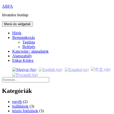
Kilépés
ABFA
a
hivatalos honlap
tartalomba
Menü és widgetek
Hírek
Bemutatkozás
Taglista
Belépés
Kapcsolat / alapadatok
Alapszabály
Etikai Kódex
Keresés:
Kategóriák
egyéb
(2)
kiállítások
(3)
közös fotózások
(3)