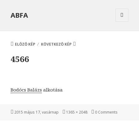
ABFA
MENÜ
ÉS
WIDGETEK
ELŐZŐ KÉP
KÖVETKEZŐ KÉP
4566
Bodócs Balázs
alkotása
Közzétéve
Teljes
2015 május 17, vasárnap
1365 × 2048
0 Comments
méret