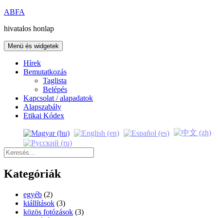
Kilépés
ABFA
a
hivatalos honlap
tartalomba
Menü és widgetek
Hírek
Bemutatkozás
Taglista
Belépés
Kapcsolat / alapadatok
Alapszabály
Etikai Kódex
Keresés:
Kategóriák
egyéb
(2)
kiállítások
(3)
közös fotózások
(3)