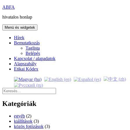
Kilépés
ABFA
a
hivatalos honlap
tartalomba
Menü és widgetek
Hírek
Bemutatkozás
Taglista
Belépés
Kapcsolat / alapadatok
Alapszabály
Etikai Kódex
Keresés:
Kategóriák
egyéb
(2)
kiállítások
(3)
közös fotózások
(3)