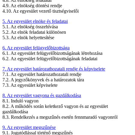
4.8. Az elnökség feladatai
4.9. Az elnökség döntési rendje
4.10. Az egyesület vezető tisztségviselői
5. Az egyesület elnöke és feladatai
5.1. Az elnökség összehívása
5.2. Az elnök feladatai különösen
5.3. Az elnök helyettesítése
6. Az egyesület felügyelőbizottsága
6.1. Az egyesület felügyelőbizottságának létrehozása
6.2. Az egyesület felügyelőbizottságának feladatai
7. Az egyesület határozathozatali rendje és képviselete
7.1. Az egyesület határozathozatali rendje
7.2. A jegyzőkönyvek és a határozatok tára
7.3. Az egyesület képviselete
8. Az egyesület vagyona és gazdálkodása
8.1. Induló vagyon
8.2. A működés során keletkező vagyon és az egyesület
gazdálkodása
8.3. Rendelkezés a megszűnés esetén fennmaradó vagyonról
9. Az egyesület megszűnése
9.1. Jogutódlással történő megszűnés