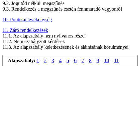
9.2. Jogutód nélküli megszűnés
9.3. Rendelkezés a megszűnés esetén fennmaradó vagyonról
10. Politikai tevékenység
11. Záró rendelkezések
11.1. Az alapszabály nem nyilvános részei
11.2. Nem szabályzott kérdések
11.3. Az alapszabály keletkezésének és aláírásának körülményei
Alapszabály:
1
–
2
–
3
–
4
–
5
–
6
–
7
–
8
–
9
–
10
–
11