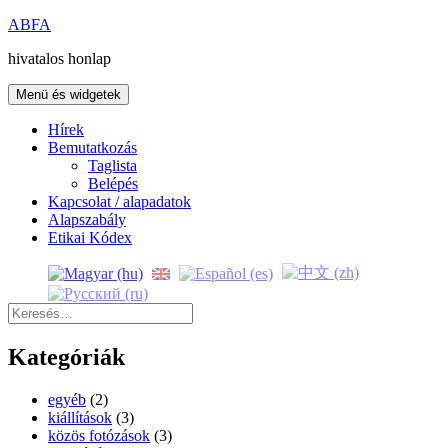
Kilépés
ABFA
a
hivatalos honlap
tartalomba
Menü és widgetek
Hírek
Bemutatkozás
Taglista
Belépés
Kapcsolat / alapadatok
Alapszabály
Etikai Kódex
Keresés:
Kategóriák
egyéb
(2)
kiállítások
(3)
közös fotózások
(3)