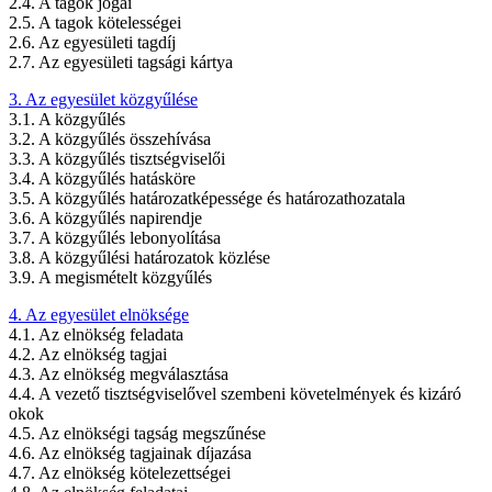
2.4. A tagok jogai
2.5. A tagok kötelességei
2.6. Az egyesületi tagdíj
2.7. Az egyesületi tagsági kártya
3. Az egyesület közgyűlése
3.1. A közgyűlés
3.2. A közgyűlés összehívása
3.3. A közgyűlés tisztségviselői
3.4. A közgyűlés hatásköre
3.5. A közgyűlés határozatképessége és határozathozatala
3.6. A közgyűlés napirendje
3.7. A közgyűlés lebonyolítása
3.8. A közgyűlési határozatok közlése
3.9. A megismételt közgyűlés
4. Az egyesület elnöksége
4.1. Az elnökség feladata
4.2. Az elnökség tagjai
4.3. Az elnökség megválasztása
4.4. A vezető tisztségviselővel szembeni követelmények és kizáró
okok
4.5. Az elnökségi tagság megszűnése
4.6. Az elnökség tagjainak díjazása
4.7. Az elnökség kötelezettségei